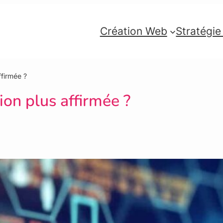
Création Web
Stratégi
ffirmée ?
ion plus affirmée ?