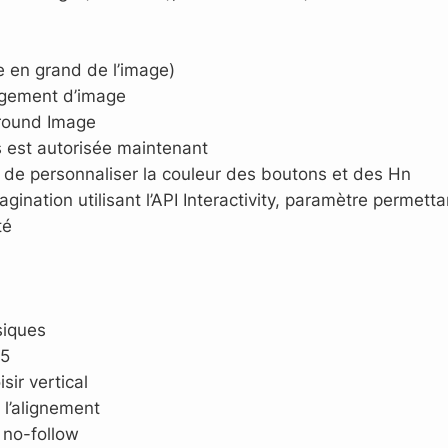
e en grand de l’image)
ngement d’image
ground Image
s est autorisée maintenant
té de personnaliser la couleur des boutons et des Hn
gination utilisant l’API Interactivity, paramètre permett
té
siques
.5
sir vertical
 l’alignement
 no-follow