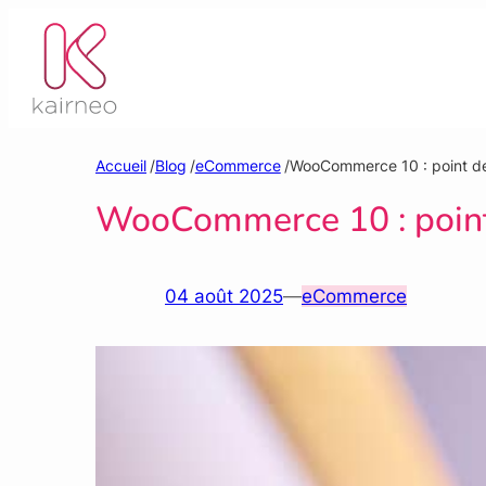
Aller
au
contenu
Accueil
/
Blog
/
eCommerce
/
WooCommerce 10 : point de
WooCommerce 10 : point 
04 août 2025
—
eCommerce