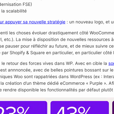
ernisation FSE)
a scalabilité
ur appuyer sa nouvelle stratégie
: un nouveau logo, et u
en senti les choses évoluer drastiquement côté WooComm
API, etc.). La mise à disposition de nouvelles ressourc
e pauser pour réfléchir au future, et de mieux suivre c
par Shopify & Square en particulier, en particulier côté 
le retour des forces vives dans WP. Avec en cible la
so
est annnoncée, avec de belles pointures bossant sur le 
niques Woo sont rappatriées dans WordPress (ex : Intera
à la création d’un thème dédié eCommerce « Purple ». Afi
e rendre disponible les fonctionnalités par défaut plutô